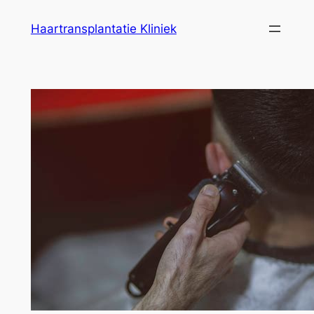
Ga
Haartransplantatie Kliniek
naar
de
inhoud