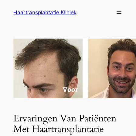
Ga
Haartransplantatie Kliniek
naar
de
inhoud
Ervaringen Van Patiënten
Met Haartransplantatie