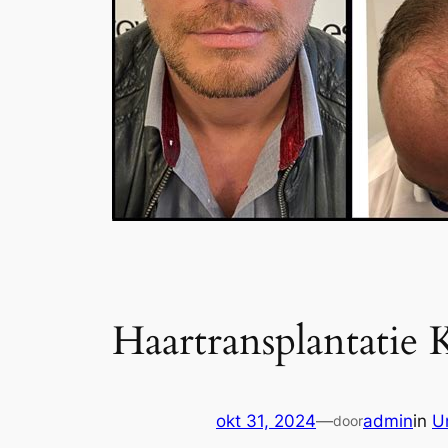
Haartransplantatie
okt 31, 2024
—
admin
in
U
door