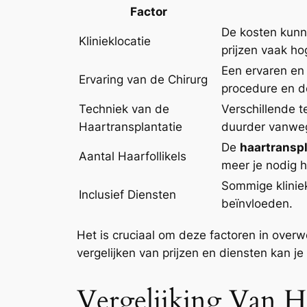
Factor
De kosten kunne
Klinieklocatie
prijzen vaak ho
Een ervaren en 
Ervaring van de Chirurg
procedure en d
Techniek van de
Verschillende 
Haartransplantatie
duurder vanweg
De
haartranspl
Aantal Haarfollikels
meer je nodig he
Sommige klinie
Inclusief Diensten
beïnvloeden.
Het is cruciaal om deze factoren in over
vergelijken van prijzen en diensten kan 
Vergelijking Van H