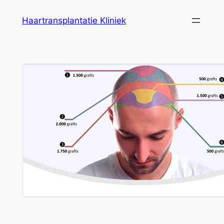
Ga
Haartransplantatie Kliniek
naar
de
inhoud